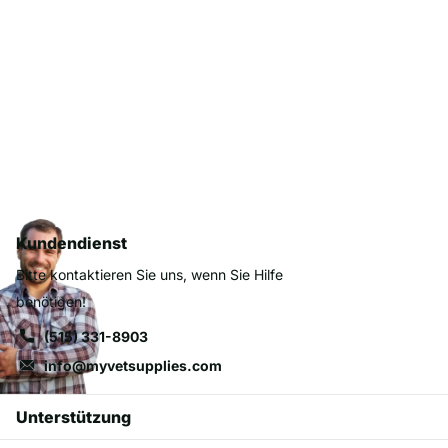
Kundendienst
Bitte kontaktieren Sie uns, wenn Sie Hilfe
benötigen!
(515) 331-8903
info@myvetsupplies.com
Unterstützung